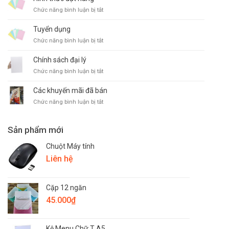
phòng
ĐỔI
phẩm
ở
Chức năng bình luận bị tắt
TRẢ
Hình
thức
Tuyển dụng
đặt
ở
Chức năng bình luận bị tắt
hàng
Tuyển
dụng
Chính sách đại lý
ở
Chức năng bình luận bị tắt
Chính
sách
Các khuyến mãi đã bán
đại
ở
Chức năng bình luận bị tắt
lý
Các
khuyến
mãi
Sản phẩm mới
đã
bán
Chuột Máy tính
Liên hệ
Cặp 12 ngăn
45.000
₫
Kệ Menu Chữ T A5