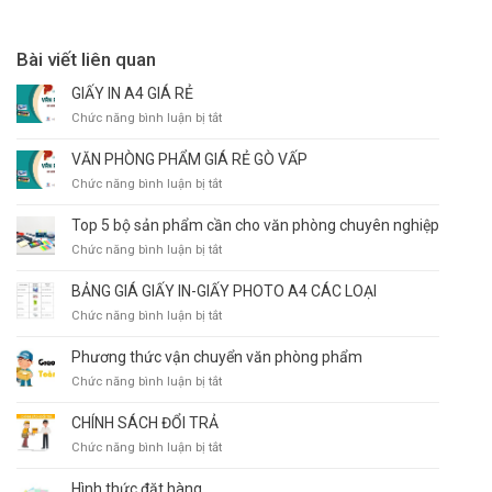
Bài viết liên quan
GIẤY IN A4 GIÁ RẺ
ở
Chức năng bình luận bị tắt
GIẤY
IN
VĂN PHÒNG PHẨM GIÁ RẺ GÒ VẤP
A4
ở
Chức năng bình luận bị tắt
GIÁ
VĂN
RẺ
PHÒNG
Top 5 bộ sản phẩm cần cho văn phòng chuyên nghiệp
PHẨM
ở
Chức năng bình luận bị tắt
GIÁ
Top
RẺ
5
BẢNG GIÁ GIẤY IN-GIẤY PHOTO A4 CÁC LOẠI
GÒ
bộ
VẤP
ở
Chức năng bình luận bị tắt
sản
BẢNG
phẩm
GIÁ
Phương thức vận chuyển văn phòng phẩm
cần
GIẤY
cho
ở
Chức năng bình luận bị tắt
IN-
văn
Phương
GIẤY
phòng
thức
CHÍNH SÁCH ĐỔI TRẢ
PHOTO
chuyên
vận
A4
ở
Chức năng bình luận bị tắt
nghiệp
chuyển
CÁC
CHÍNH
văn
LOẠI
SÁCH
Hình thức đặt hàng