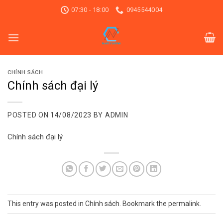
Skip
07:30 - 18:00
0945544004
to
content
CHÍNH SÁCH
Chính sách đại lý
POSTED ON
14/08/2023
BY
ADMIN
Chính sách đại lý
This entry was posted in
Chính sách
. Bookmark the
permalink
.