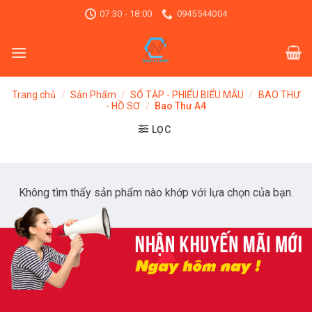
Skip
07:30 - 18:00
0945544004
to
content
Trang chủ
/
Sản Phẩm
/
SỔ TẬP - PHIẾU BIỂU MẪU
/
BAO THƯ
- HỒ SƠ
/
Bao Thư A4
LỌC
Không tìm thấy sản phẩm nào khớp với lựa chọn của bạn.