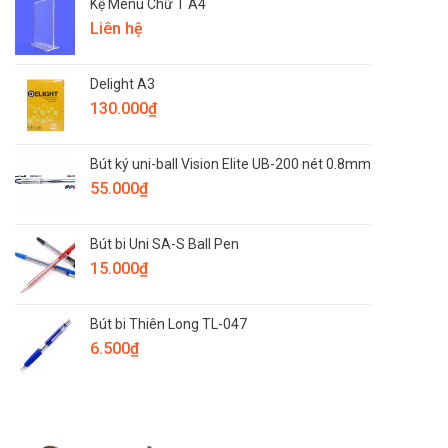
Kệ Menu Chữ T A4
Liên hệ
Delight A3
130.000
₫
Bút ký uni-ball Vision Elite UB-200 nét 0.8mm
55.000
₫
Bút bi Uni SA-S Ball Pen
15.000
₫
Bút bi Thiên Long TL-047
6.500
₫