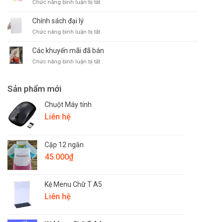
ở
Chức năng bình luận bị tắt
hàng
Tuyển
dụng
Chính sách đại lý
ở
Chức năng bình luận bị tắt
Chính
sách
Các khuyến mãi đã bán
đại
ở
Chức năng bình luận bị tắt
lý
Các
khuyến
mãi
Sản phẩm mới
đã
bán
Chuột Máy tính
Liên hệ
Cặp 12 ngăn
45.000
₫
Kệ Menu Chữ T A5
Liên hệ