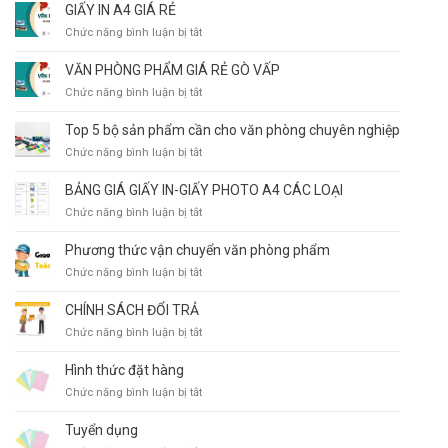
GIẤY IN A4 GIÁ RẺ
ở
Chức năng bình luận bị tắt
GIẤY
IN
VĂN PHÒNG PHẨM GIÁ RẺ GÒ VẤP
A4
ở
Chức năng bình luận bị tắt
GIÁ
VĂN
RẺ
PHÒNG
Top 5 bộ sản phẩm cần cho văn phòng chuyên nghiệp
PHẨM
ở
Chức năng bình luận bị tắt
GIÁ
Top
RẺ
5
BẢNG GIÁ GIẤY IN-GIẤY PHOTO A4 CÁC LOẠI
GÒ
bộ
VẤP
ở
Chức năng bình luận bị tắt
sản
BẢNG
phẩm
GIÁ
Phương thức vận chuyển văn phòng phẩm
cần
GIẤY
cho
ở
Chức năng bình luận bị tắt
IN-
văn
Phương
GIẤY
phòng
thức
CHÍNH SÁCH ĐỔI TRẢ
PHOTO
chuyên
vận
A4
ở
Chức năng bình luận bị tắt
nghiệp
chuyển
CÁC
CHÍNH
văn
LOẠI
SÁCH
Hình thức đặt hàng
phòng
ĐỔI
phẩm
ở
Chức năng bình luận bị tắt
TRẢ
Hình
thức
Tuyển dụng
đặt