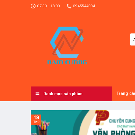
Skip
07:30 - 18:00
0945544004
to
content
Danh mục sản phẩm
Trang ch
18
Th9