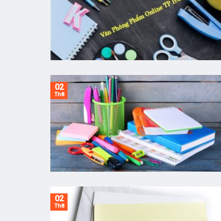
02
Th8
02
Th8