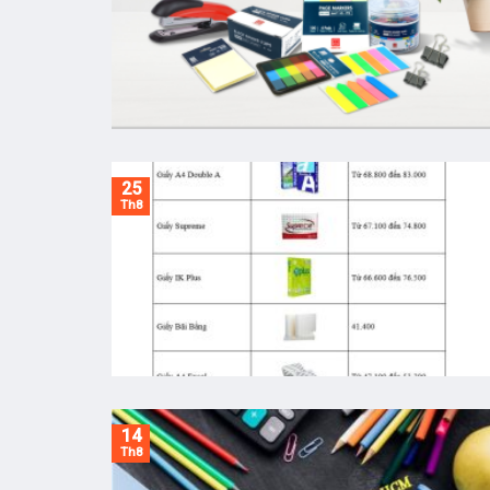
25
Th8
14
Th8