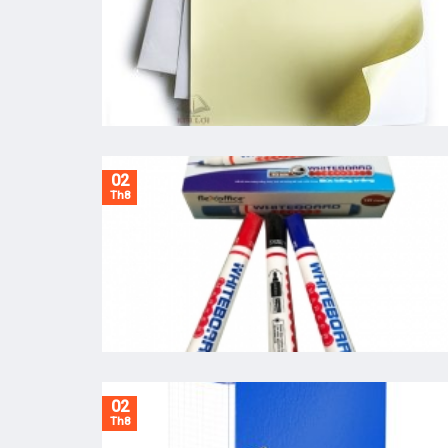
02
Th8
02
Th8