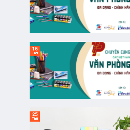
15
Th9
25
Th8