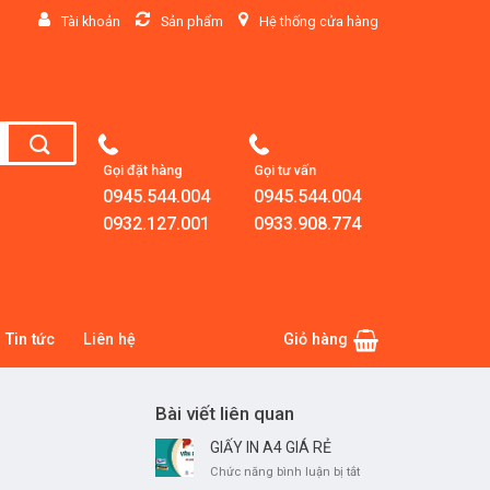
Tài khoản
Sản phẩm
Hệ thống cửa hàng
Gọi đặt hàng
Gọi tư vấn
0945.544.004
0945.544.004
0932.127.001
0933.908.774
Tin tức
Liên hệ
Giỏ hàng
Bài viết liên quan
GIẤY IN A4 GIÁ RẺ
ở
Chức năng bình luận bị tắt
GIẤY