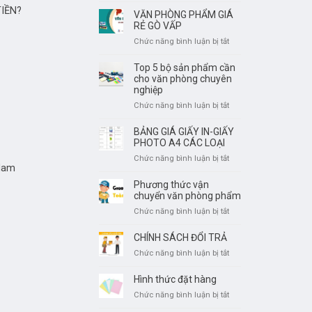
IỀN?
IN
VĂN PHÒNG PHẨM GIÁ
A4
RẺ GÒ VẤP
GIÁ
ở
Chức năng bình luận bị tắt
RẺ
VĂN
PHÒNG
Top 5 bộ sản phẩm cần
PHẨM
cho văn phòng chuyên
GIÁ
nghiệp
RẺ
ở
Chức năng bình luận bị tắt
GÒ
Top
VẤP
5
BẢNG GIÁ GIẤY IN-GIẤY
bộ
PHOTO A4 CÁC LOẠI
sản
ở
Chức năng bình luận bị tắt
phẩm
Nam
BẢNG
cần
GIÁ
Phương thức vận
cho
GIẤY
chuyển văn phòng phẩm
văn
IN-
ở
Chức năng bình luận bị tắt
phòng
GIẤY
Phương
chuyên
PHOTO
thức
nghiệp
CHÍNH SÁCH ĐỔI TRẢ
A4
vận
CÁC
ở
Chức năng bình luận bị tắt
chuyển
LOẠI
CHÍNH
văn
SÁCH
Hình thức đặt hàng
phòng
ĐỔI
phẩm
ở
Chức năng bình luận bị tắt
TRẢ
Hình