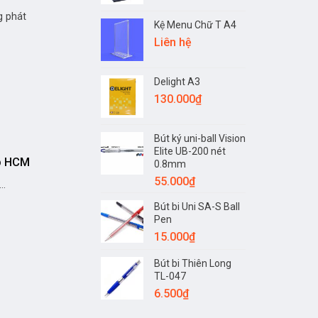
g phát
Kệ Menu Chữ T A4
Liên hệ
Delight A3
130.000
₫
Bút ký uni-ball Vision
Elite UB-200 nét
tp HCM
0.8mm
55.000
₫
..
Bút bi Uni SA-S Ball
Pen
15.000
₫
Bút bi Thiên Long
TL-047
6.500
₫