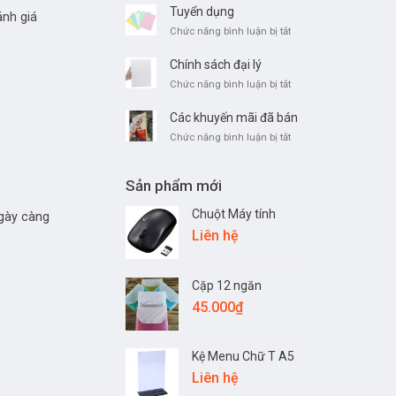
thức
Tuyển dụng
ánh giá
đặt
ở
Chức năng bình luận bị tắt
hàng
Tuyển
dụng
Chính sách đại lý
ở
Chức năng bình luận bị tắt
Chính
sách
Các khuyến mãi đã bán
đại
ở
Chức năng bình luận bị tắt
lý
Các
khuyến
mãi
Sản phẩm mới
đã
bán
Chuột Máy tính
gày càng
Liên hệ
Cặp 12 ngăn
45.000
₫
Kệ Menu Chữ T A5
Liên hệ