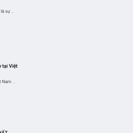
 sự ...
 tại Việt
t Nam ...
HẤT