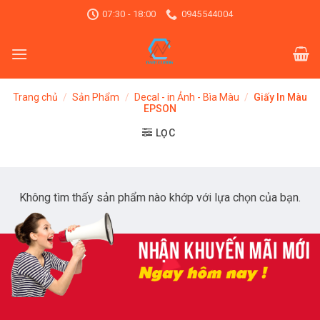
Skip
07:30 - 18:00
0945544004
to
content
Trang chủ
/
Sản Phẩm
/
Decal - in Ảnh - Bìa Màu
/
Giấy In Màu
EPSON
LỌC
Không tìm thấy sản phẩm nào khớp với lựa chọn của bạn.