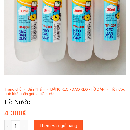
Trang chủ
/
Sản Phẩm
/
BĂNG KEO - DAO KÉO - HỒ DÁN
/
Hồ nước
- Hồ khô - Bắn giá
/
Hồ nước
Hồ Nước
4.300
₫
Hồ Nước số lượng
Thêm vào giỏ hàng