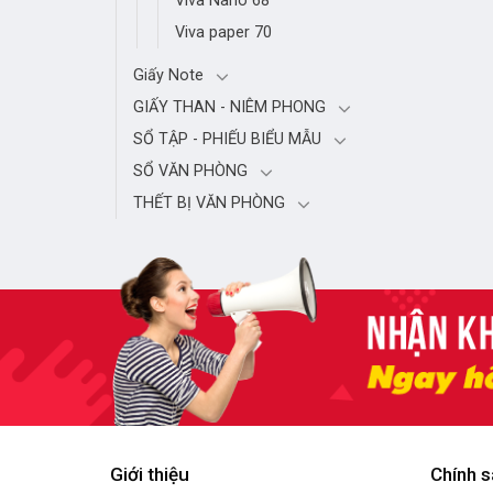
Viva Nano 68
Viva paper 70
Giấy Note
GIẤY THAN - NIÊM PHONG
SỔ TẬP - PHIẾU BIỂU MẪU
SỔ VĂN PHÒNG
THẾT BỊ VĂN PHÒNG
Giới thiệu
Chính s