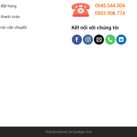
0945.544.004
 đặt hàng
0933.908.774
 thanh toán
Kết nối với chúng tôi
hức vận chuyển
Thiết kế web bởi: SaiGonApp.Com