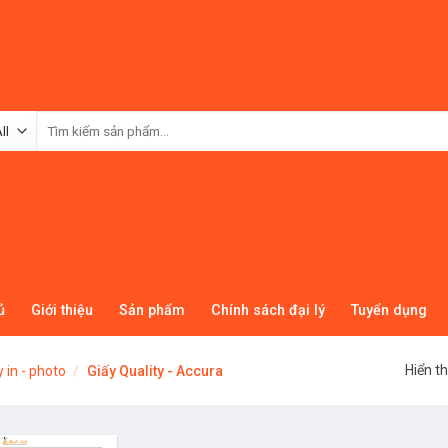
Tìm
kiếm:
ủ
Giới thiệu
Sản phẩm
Chính sách đại lý
Tuyển dụng
Hiển th
y in - photo
/
Giấy Quality - Accura