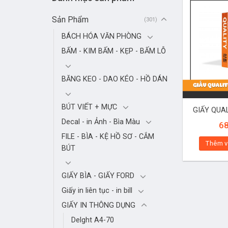
Sản Phẩm
(301)
BÁCH HÓA VĂN PHÒNG
BẤM - KIM BẤM - KẸP - BẤM LỖ
BĂNG KEO - DAO KÉO - HỒ DÁN
BÚT VIẾT + MỰC
GIẤY QUA
Decal - in Ảnh - Bìa Màu
6
FILE - BÌA - KỆ HỒ SƠ - CẮM
Thêm v
BÚT
GIẤY BÌA - GIẤY FORD
Giấy in liên tục - in bill
GIẤY IN THÔNG DỤNG
Delght A4-70