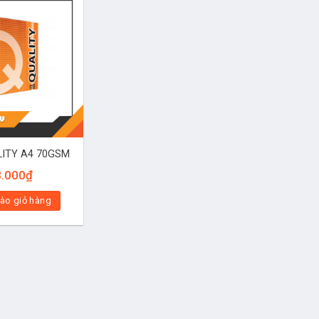
LITY A4 70GSM
8.000
₫
ào giỏ hàng