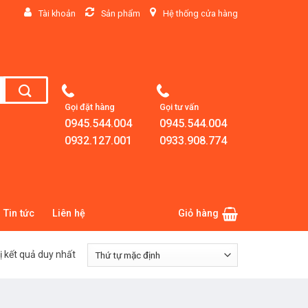
Tài khoản
Sản phẩm
Hệ thống cửa hàng
Gọi đặt hàng
Gọi tư vấn
0945.544.004
0945.544.004
0932.127.001
0933.908.774
Tin tức
Liên hệ
Giỏ hàng
ị kết quả duy nhất