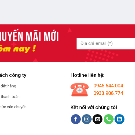
ách công ty
Hotline liên hệ:
0945.544.004
 đặt hàng
0933.908.774
 thanh toán
Kết nối với chúng tôi
hức vận chuyển