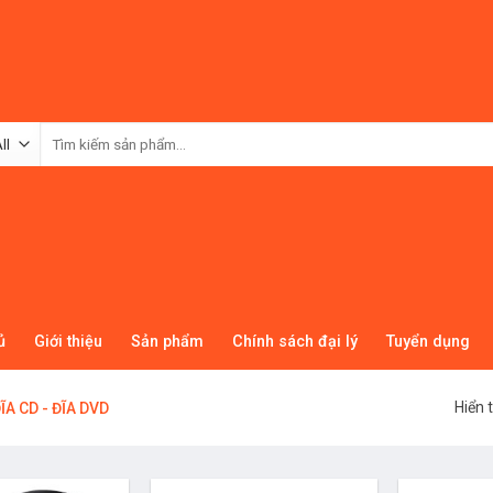
Tìm
kiếm:
ủ
Giới thiệu
Sản phẩm
Chính sách đại lý
Tuyển dụng
Hiển t
ĨA CD - ĐĨA DVD