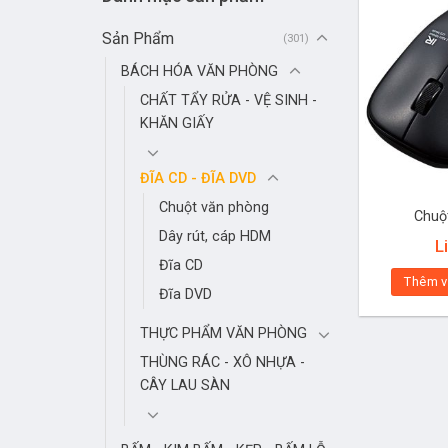
Sản Phẩm
(301)
BÁCH HÓA VĂN PHÒNG
CHẤT TẨY RỬA - VỆ SINH -
KHĂN GIẤY
ĐĨA CD - ĐĨA DVD
Chuột văn phòng
Chuộ
Dây rút, cáp HDM
L
Đĩa CD
Thêm v
Đĩa DVD
THỰC PHẨM VĂN PHÒNG
THÙNG RÁC - XÔ NHỰA -
CÂY LAU SÀN