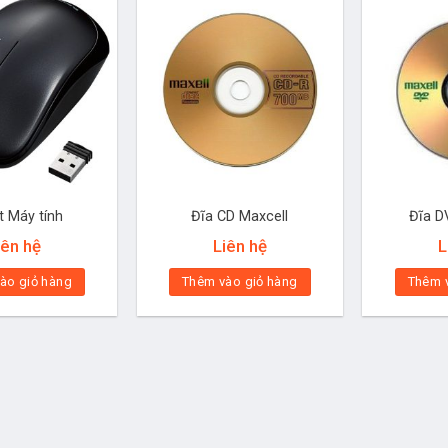
t Máy tính
Đĩa CD Maxcell
Đĩa D
iên hệ
Liên hệ
L
ào giỏ hàng
Thêm vào giỏ hàng
Thêm 