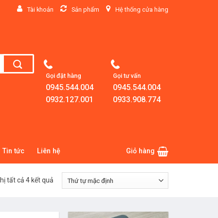
Tài khoản
Sản phẩm
Hệ thống cửa hàng
Gọi đặt hàng
Gọi tư vấn
0945.544.004
0945.544.004
0932.127.001
0933.908.774
Tin tức
Liên hệ
Giỏ hàng
hị tất cả 4 kết quả