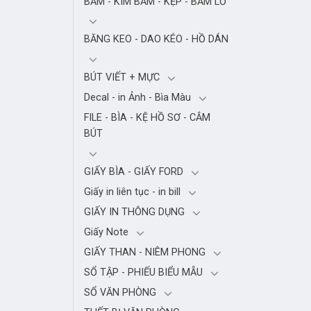
BẤM - KIM BẤM - KẸP - BẤM LỖ
BĂNG KEO - DAO KÉO - HỒ DÁN
BÚT VIẾT + MỰC
Decal - in Ảnh - Bìa Màu
FILE - BÌA - KỆ HỒ SƠ - CẮM
BÚT
GIẤY BÌA - GIẤY FORD
Giấy in liên tục - in bill
GIẤY IN THÔNG DỤNG
Giấy Note
GIẤY THAN - NIÊM PHONG
SỔ TẬP - PHIẾU BIỂU MẪU
SỔ VĂN PHÒNG