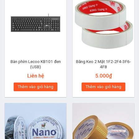
Bàn phím Lecoo KB101 đen
Băng Keo 2 Mặt 1F2-2F4-3F6-
(USB)
4F8
Liên hệ
5.000
₫
Thêm vào giỏ hàng
Thêm vào giỏ hàng