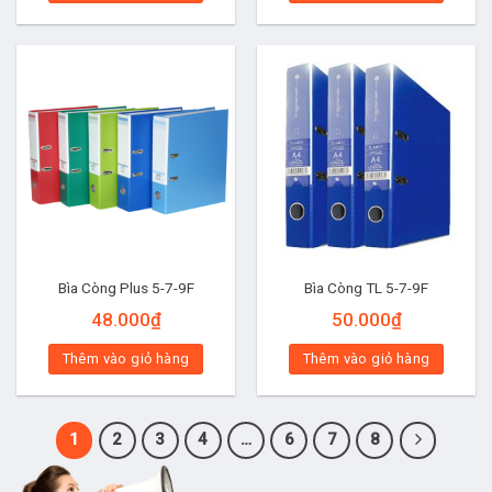
Bìa Còng Plus 5-7-9F
Bìa Còng TL 5-7-9F
48.000
₫
50.000
₫
Thêm vào giỏ hàng
Thêm vào giỏ hàng
1
2
3
4
…
6
7
8