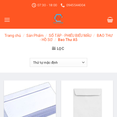
Skip
07:30 - 18:00
0945544004
to
content
Trang chủ
/
Sản Phẩm
/
SỔ TẬP - PHIẾU BIỂU MẪU
/
BAO THƯ
- HỒ SƠ
/
Bao Thư A5
LỌC