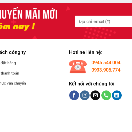
ách công ty
Hotline liên hệ:
0945.544.004
 đặt hàng
0933.908.774
 thanh toán
Kết nối với chúng tôi
hức vận chuyển