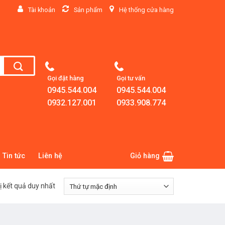
Tài khoản
Sản phẩm
Hệ thống cửa hàng
Gọi đặt hàng
Gọi tư vấn
0945.544.004
0945.544.004
0932.127.001
0933.908.774
Tin tức
Liên hệ
Giỏ hàng
ị kết quả duy nhất