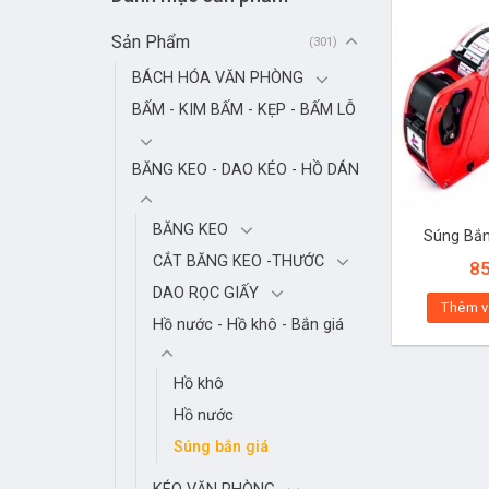
Sản Phẩm
(301)
BÁCH HÓA VĂN PHÒNG
BẤM - KIM BẤM - KẸP - BẤM LỖ
BĂNG KEO - DAO KÉO - HỒ DÁN
BĂNG KEO
Súng Bắn
CẮT BĂNG KEO -THƯỚC
8
DAO RỌC GIẤY
Thêm v
Hồ nước - Hồ khô - Bắn giá
Hồ khô
Hồ nước
Súng bắn giá