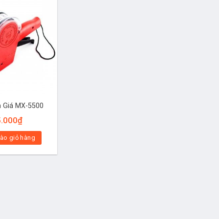
 Giá MX-5500
5.000
₫
ào giỏ hàng