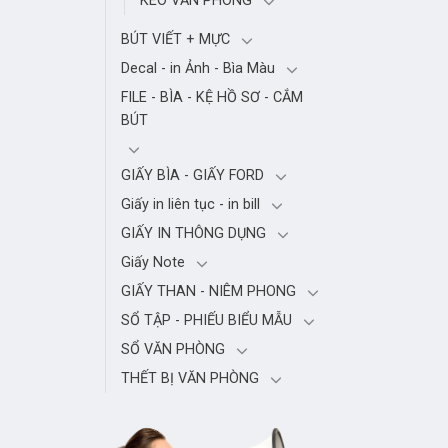
KÉO VĂN PHÒNG
BÚT VIẾT + MỰC
Decal - in Ảnh - Bìa Màu
FILE - BÌA - KỆ HỒ SƠ - CẮM
BÚT
GIẤY BÌA - GIẤY FORD
Giấy in liên tục - in bill
GIẤY IN THÔNG DỤNG
Giấy Note
GIẤY THAN - NIÊM PHONG
SỔ TẬP - PHIẾU BIỂU MẪU
SỔ VĂN PHÒNG
THẾT BỊ VĂN PHÒNG