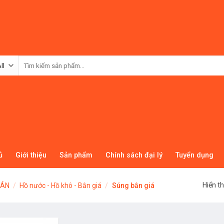
Tìm
kiếm:
ủ
Giới thiệu
Sản phẩm
Chính sách đại lý
Tuyển dụng
Hiển th
DÁN
/
Hồ nước - Hồ khô - Bắn giá
/
Súng bắn giá