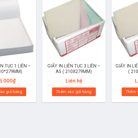
ÊN TỤC 1 LIÊN –
GIẤY IN LIÊN TỤC 3 LIÊN –
GIẤY IN LI
210*279MM)
A5 ( 210X279MM)
( 21
5.000
₫
Liên hệ
L
ào giỏ hàng
Thêm vào giỏ hàng
Thêm 