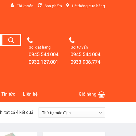
Tài khoản
Sản phẩm
Hệ thống cửa hàng
Gọi đặt hàng
Gọi tư vấn
0945.544.004
0945.544.004
0932.127.001
0933.908.774
Tin tức
Liên hệ
Giỏ hàng
hị tất cả 4 kết quả