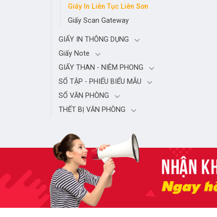
Giấy In Liên Tục Liên Sơn
Giấy Scan Gateway
GIẤY IN THÔNG DỤNG
Giấy Note
GIẤY THAN - NIÊM PHONG
SỔ TẬP - PHIẾU BIỂU MẪU
SỔ VĂN PHÒNG
THẾT BỊ VĂN PHÒNG