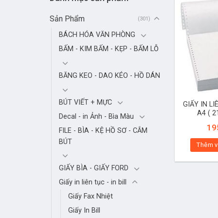
Sản Phẩm
(301)
BÁCH HÓA VĂN PHÒNG
BẤM - KIM BẤM - KẸP - BẤM LỖ
BĂNG KEO - DAO KÉO - HỒ DÁN
BÚT VIẾT + MỰC
GIẤY IN LI
A4 ( 
Decal - in Ảnh - Bìa Màu
19
FILE - BÌA - KỆ HỒ SƠ - CẮM
BÚT
Thêm v
GIẤY BÌA - GIẤY FORD
Giấy in liên tục - in bill
Giấy Fax Nhiệt
Giấy In Bill