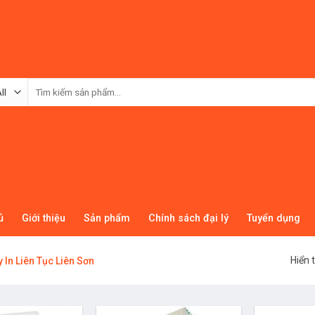
Tìm
kiếm:
ủ
Giới thiệu
Sản phẩm
Chính sách đại lý
Tuyển dụng
Hiển t
 In Liên Tục Liên Sơn