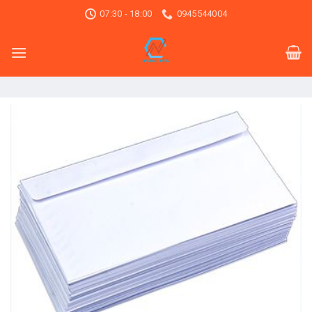
Skip
07:30 - 18:00
0945544004
to
content