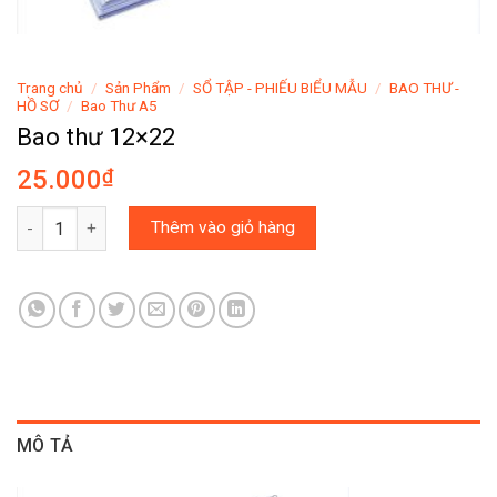
Trang chủ
/
Sản Phẩm
/
SỔ TẬP - PHIẾU BIỂU MẪU
/
BAO THƯ -
HỒ SƠ
/
Bao Thư A5
Bao thư 12×22
25.000
₫
Bao thư 12x22 số lượng
Thêm vào giỏ hàng
MÔ TẢ