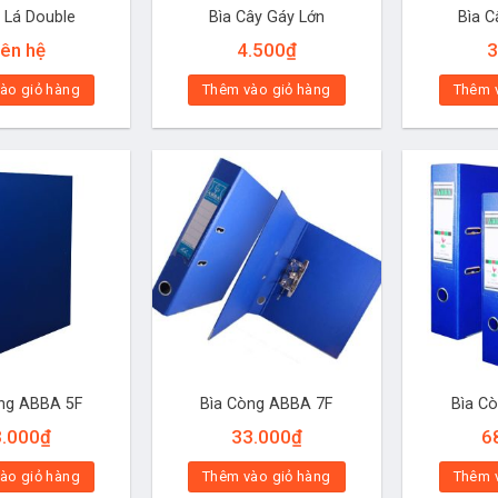
0 Lá Double
Bìa Cây Gáy Lớn
Bìa C
iên hệ
4.500
₫
3
ào giỏ hàng
Thêm vào giỏ hàng
Thêm 
ng ABBA 5F
Bìa Còng ABBA 7F
Bìa C
3.000
₫
33.000
₫
6
ào giỏ hàng
Thêm vào giỏ hàng
Thêm 