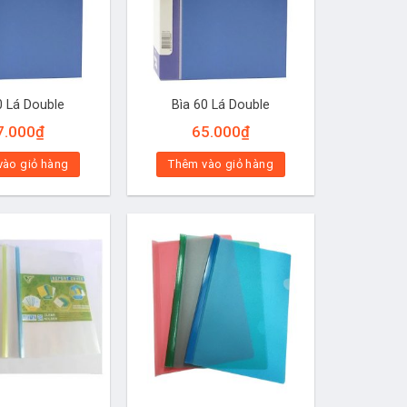
0 Lá Double
Bìa 60 Lá Double
7.000
₫
65.000
₫
vào giỏ hàng
Thêm vào giỏ hàng