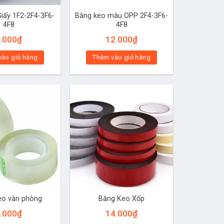
iấy 1F2-2F4-3F6-
Băng keo màu OPP 2F4-3F6-
4F8
4F8
.000
₫
12.000
₫
vào giỏ hàng
Thêm vào giỏ hàng
eo văn phòng
Băng Keo Xốp
.000
₫
14.000
₫