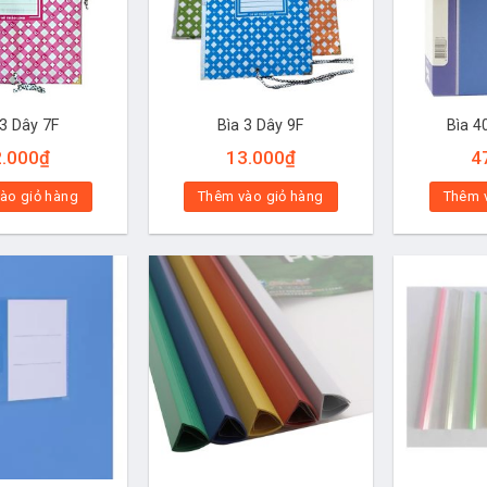
 3 Dây 7F
Bìa 3 Dây 9F
Bìa 4
2.000
₫
13.000
₫
4
ào giỏ hàng
Thêm vào giỏ hàng
Thêm 