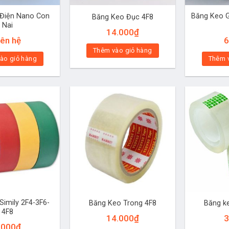
Điện Nano Con
Băng Keo G
Băng Keo Đục 4F8
Nai
14.000
₫
iên hệ
6
Thêm vào giỏ hàng
ào giỏ hàng
Thêm 
Simily 2F4-3F6-
Băng Keo Trong 4F8
Băng k
4F8
14.000
₫
3
.000
₫