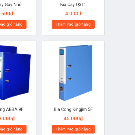
ây Gáy Nhỏ
Bìa Cây Q311
.500
₫
4.000
₫
vào giỏ hàng
Thêm vào giỏ hàng
òng ABBA 9F
Bìa Còng Kingjim 5F
8.000
₫
45.000
₫
vào giỏ hàng
Thêm vào giỏ hàng