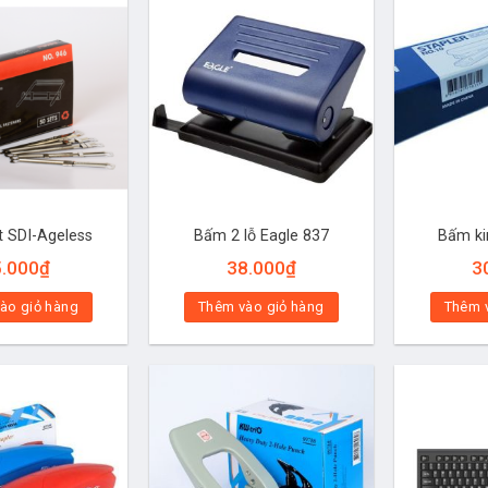
t SDI-Ageless
Bấm 2 lỗ Eagle 837
Bấm ki
5.000
₫
38.000
₫
3
ào giỏ hàng
Thêm vào giỏ hàng
Thêm 