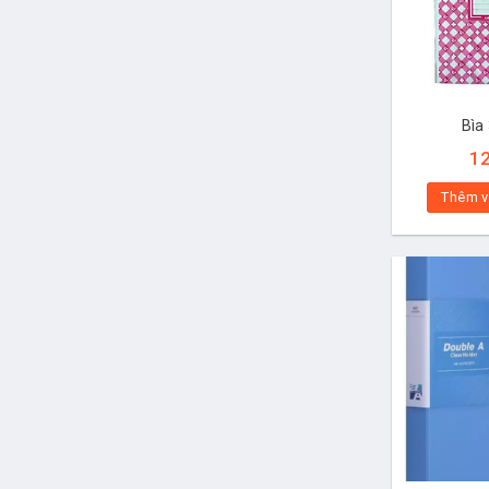
Bìa
1
Thêm v