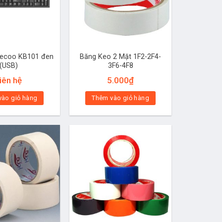
Lecoo KB101 đen
Băng Keo 2 Mặt 1F2-2F4-
(USB)
3F6-4F8
iên hệ
5.000
₫
vào giỏ hàng
Thêm vào giỏ hàng