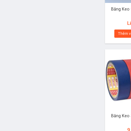
Băng Keo 
L
Thêm v
Băng Keo 
9