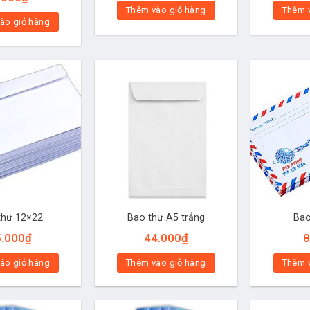
Thêm vào giỏ hàng
Thêm 
ào giỏ hàng
thư 12×22
Bao thư A5 trắng
Bao
5.000
₫
44.000
₫
8
ào giỏ hàng
Thêm vào giỏ hàng
Thêm 