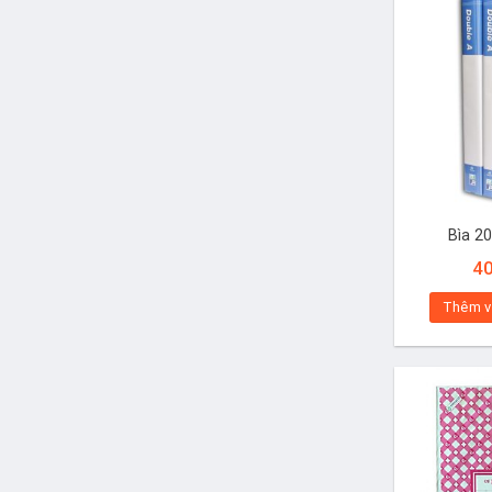
Bìa 2
4
Thêm v