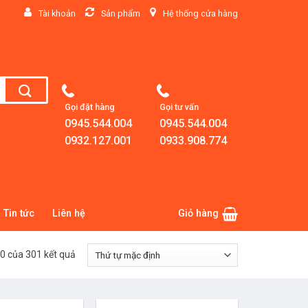
Tài khoản
Sản phẩm
Hệ thống cửa hàng
Gọi đặt hàng
Gọi tư vấn
0945.544.004
0945.544.004
0932.127.001
0933.908.774
Tin tức
Liên hệ
Giỏ hàng
40 của 301 kết quả