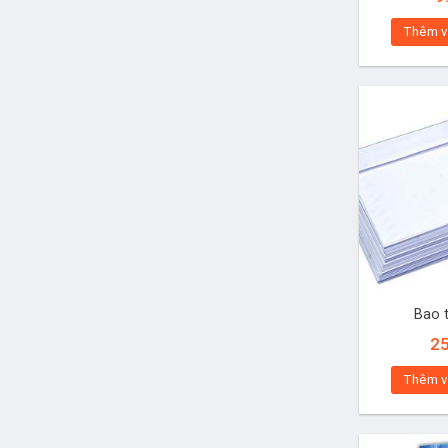
Thêm v
Bao 
2
Thêm v