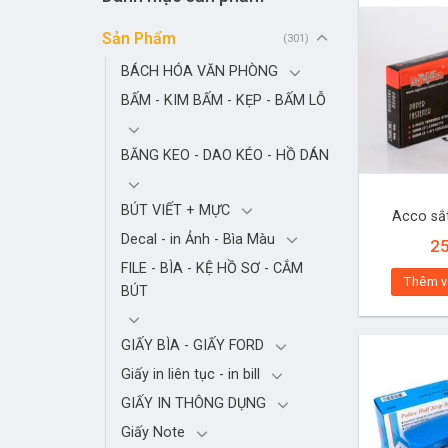
Sản Phẩm
(301)
BÁCH HÓA VĂN PHÒNG
BẤM - KIM BẤM - KẸP - BẤM LỖ
BĂNG KEO - DAO KÉO - HỒ DÁN
BÚT VIẾT + MỰC
Acco sắ
Decal - in Ảnh - Bìa Màu
2
FILE - BÌA - KỆ HỒ SƠ - CẮM
Thêm v
BÚT
GIẤY BÌA - GIẤY FORD
Giấy in liên tục - in bill
GIẤY IN THÔNG DỤNG
Giấy Note