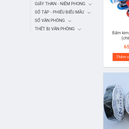
GIẤY THAN - NIÊM PHONG
SỔ TẬP - PHIẾU BIỂU MẪU
SỔ VĂN PHÒNG
THẾT BỊ VĂN PHÒNG
Bấm kim 
(ch
6
Thêm v