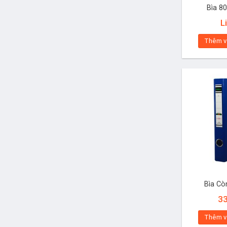
Bìa 8
L
Thêm v
Bìa Cò
3
Thêm v