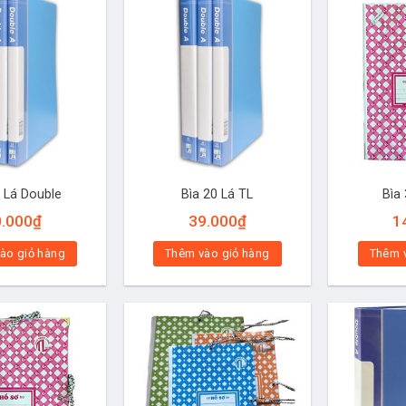
0 Lá Double
Bìa 20 Lá TL
Bìa
0.000
₫
39.000
₫
1
ào giỏ hàng
Thêm vào giỏ hàng
Thêm 