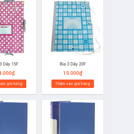
 3 Dây 15F
Bìa 3 Dây 20F
4.000
₫
15.000
₫
vào giỏ hàng
Thêm vào giỏ hàng