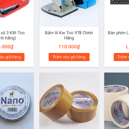
số 3 KW-Trio
Bấm lỗ Kw Trio 978 Chính
Bàn phím 
ính hãng)
Hãng
5.000
₫
110.000
₫
L
ào giỏ hàng
Thêm vào giỏ hàng
Thêm 