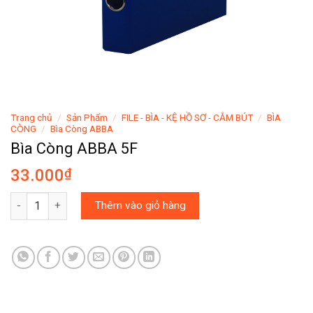
Trang chủ
/
Sản Phẩm
/
FILE - BÌA - KỆ HỒ SƠ - CẮM BÚT
/
BÌA
CÒNG
/
Bìa Còng ABBA
Bìa Còng ABBA 5F
33.000
₫
Bìa Còng ABBA 5F số lượng
Thêm vào giỏ hàng