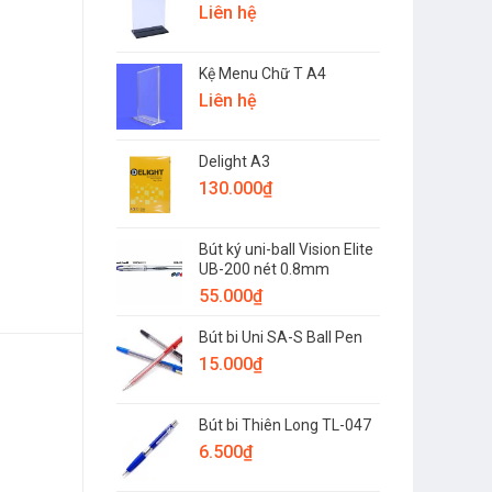
Liên hệ
Kệ Menu Chữ T A4
Liên hệ
Delight A3
130.000
₫
Bút ký uni-ball Vision Elite
UB-200 nét 0.8mm
55.000
₫
Bút bi Uni SA-S Ball Pen
15.000
₫
Bút bi Thiên Long TL-047
6.500
₫