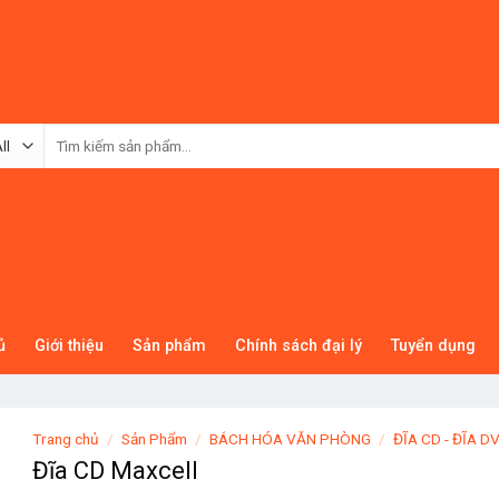
Tìm
kiếm:
ủ
Giới thiệu
Sản phẩm
Chính sách đại lý
Tuyển dụng
Trang chủ
/
Sản Phẩm
/
BÁCH HÓA VĂN PHÒNG
/
ĐĨA CD - ĐĨA D
Đĩa CD Maxcell