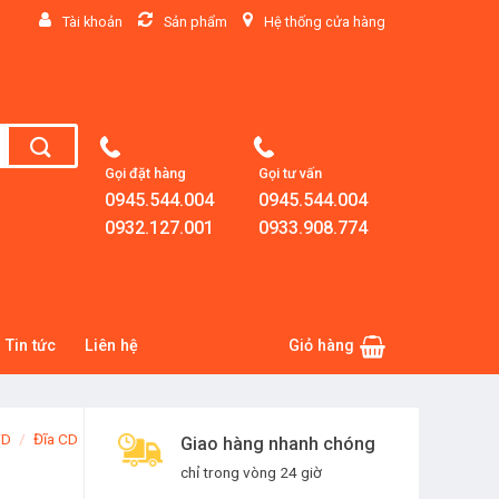
Tài khoản
Sản phẩm
Hệ thống cửa hàng
Gọi đặt hàng
Gọi tư vấn
0945.544.004
0945.544.004
0932.127.001
0933.908.774
Tin tức
Liên hệ
Giỏ hàng
VD
/
Đĩa CD
Giao hàng nhanh chóng
chỉ trong vòng 24 giờ