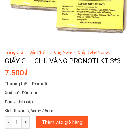
Trang chủ
/
Sản Phẩm
/
Giấy Note
/
Giấy Note Pronoti
GIẤY GHI CHÚ VÀNG PRONOTI KT 3*3
7.500
₫
Thương hiệu: Pronoti
Xuất xứ: Đài Loan
Đơn vị tính:xấp
Kích thước: 7,6cm*7,6cm
GIẤY GHI CHÚ VÀNG PRONOTI KT 3*3 số lượng
Thêm vào giỏ hàng