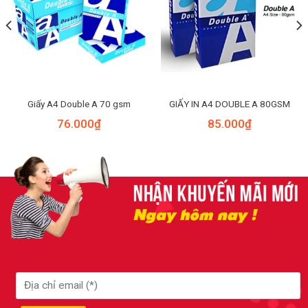
Giấy A4 Double A 70 gsm
GIẤY IN A4 DOUBLE A 80GSM
76.000
₫
85.000
₫