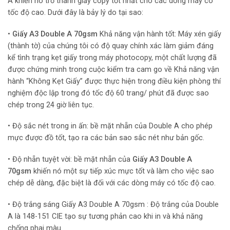
A khiến nó trở thành giấy copy tốt nhất cho các dòng máy có
tốc độ cao. Dưới đây là bảy lý do tại sao:
•
Giấy A3 Double A 70gsm
Khả năng vận hành tốt: Máy xén giấy
(thành tờ) của chúng tôi có độ quay chính xác làm giảm đáng
kể tình trạng kẹt giấy trong máy photocopy, một chất lượng đã
được chứng minh trong cuộc kiểm tra cam go về Khả năng vận
hành “Không Kẹt Giấy” được thực hiện trong điều kiện phòng thí
nghiệm độc lập trong đó tốc độ 60 trang/ phút đã được sao
chép trong 24 giờ liên tục.
• Độ sắc nét trong in ấn: bề mặt nhẵn của Double A cho phép
mực được đồ tốt, tạo ra các bản sao sắc nét như bản gốc.
• Độ nhẵn tuyệt vời: bề mặt nhẵn của
Giấy A3 Double A
70gsm
khiến nó một sự tiếp xúc mực tốt và làm cho việc sao
chép dễ dàng, đặc biệt là đối với các dòng máy có tốc độ cao.
• Độ trắng sáng Giấy A3 Double A 70gsm : Độ trắng của Double
A là 148-151 CIE tạo sự tương phản cao khi in và khả năng
chống phai màu.