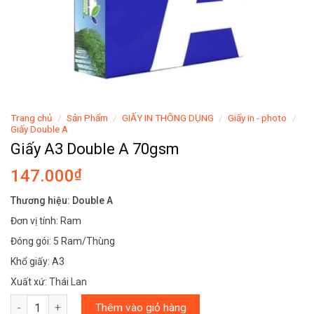
Trang chủ
/
Sản Phẩm
/
GIẤY IN THÔNG DỤNG
/
Giấy in - photo
/
Giấy Double A
Giấy A3 Double A 70gsm
147.000
₫
Thương hiệu: Double A
Đơn vị tính: Ram
Đóng gói: 5 Ram/Thùng
Khổ giấy: A3
Xuất xứ: Thái Lan
Giấy A3 Double A 70gsm số lượng
Thêm vào giỏ hàng