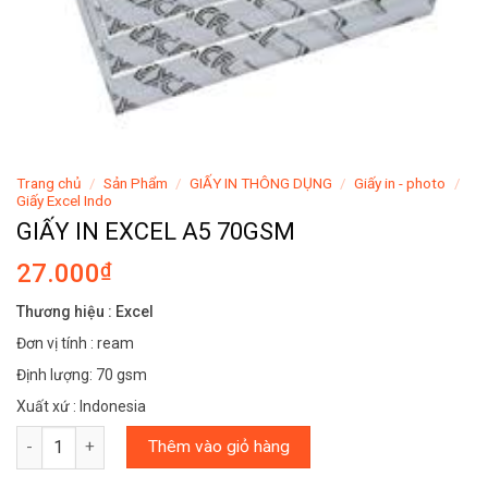
Trang chủ
/
Sản Phẩm
/
GIẤY IN THÔNG DỤNG
/
Giấy in - photo
/
Giấy Excel Indo
GIẤY IN EXCEL A5 70GSM
27.000
₫
Thương hiệu : Excel
Đơn vị tính : ream
Định lượng: 70 gsm
Xuất xứ : Indonesia
GIẤY IN EXCEL A5 70GSM số lượng
Thêm vào giỏ hàng