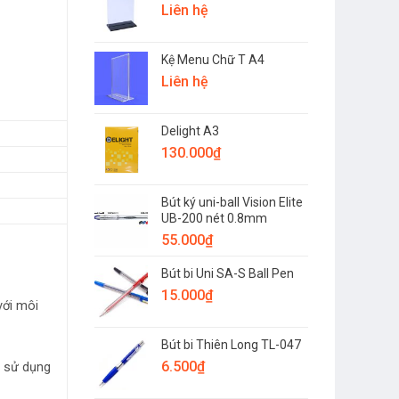
Liên hệ
Kệ Menu Chữ T A4
Liên hệ
Delight A3
130.000
₫
Bút ký uni-ball Vision Elite
UB-200 nét 0.8mm
55.000
₫
Bút bi Uni SA-S Ball Pen
15.000
₫
với môi
Bút bi Thiên Long TL-047
6.500
₫
ể sử dụng