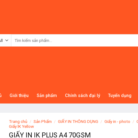
Tìm
kiếm:
ủ
Giới thiệu
Sản phẩm
Chính sách đại lý
Tuyển dụng
Trang chủ
/
Sản Phẩm
/
GIẤY IN THÔNG DỤNG
/
Giấy in - photo
/
Giấy lK Yellow
GIẤY IN IK PLUS A4 70GSM