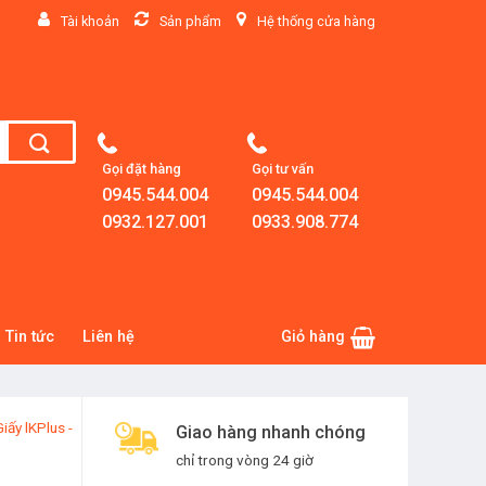
Tài khoản
Sản phẩm
Hệ thống cửa hàng
Gọi đặt hàng
Gọi tư vấn
0945.544.004
0945.544.004
0932.127.001
0933.908.774
Tin tức
Liên hệ
Giỏ hàng
Giấy lKPlus -
Giao hàng nhanh chóng
chỉ trong vòng 24 giờ