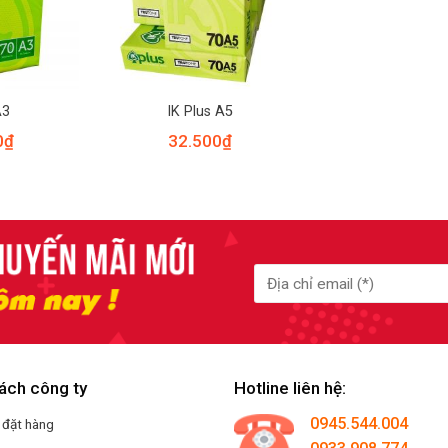
A3
IK Plus A5
0
₫
32.500
₫
ách công ty
Hotline liên hệ:
0945.544.004
 đặt hàng