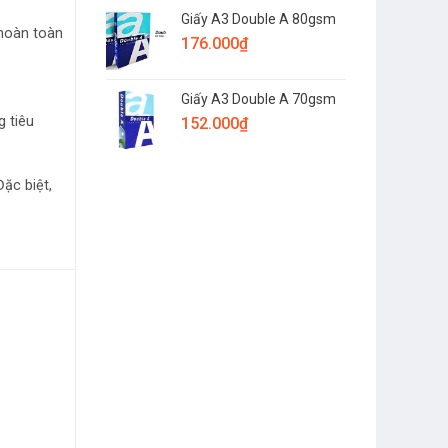
Giấy A3 Double A 80gsm
 hoàn toàn
176.000
₫
Giấy A3 Double A 70gsm
g tiêu
152.000
₫
ặc biệt,