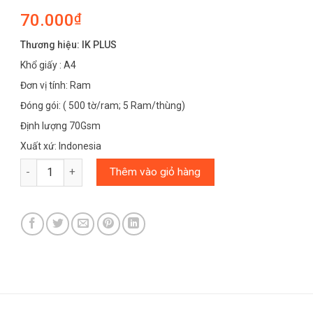
70.000
₫
Thương hiệu: IK PLUS
Khổ giấy : A4
Đơn vị tính: Ram
Đóng gói: ( 500 tờ/ram; 5 Ram/thùng)
Định lượng 70Gsm
Xuất xứ: Indonesia
GIẤY IN IK PLUS A4 70GSM số lượng
Thêm vào giỏ hàng