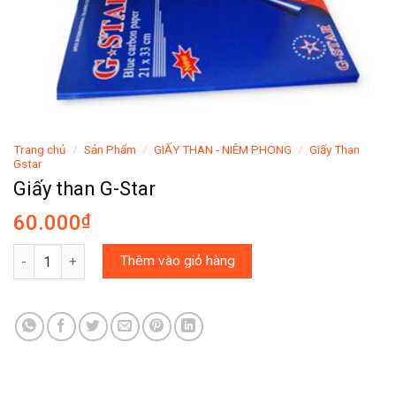
Trang chủ
/
Sản Phẩm
/
GIẤY THAN - NIÊM PHONG
/
Giấy Than
Gstar
Giấy than G-Star
60.000
₫
Giấy than G-Star số lượng
Thêm vào giỏ hàng