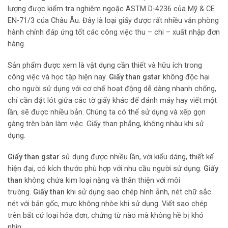
lượng được kiểm tra nghiêm ngoặc ASTM D-4236 của Mỹ & CE
EN-71/3 của Châu Âu. Đây là loại giấy được rất nhiều văn phòng
hành chính đáp ứng tốt các công việc thu – chi – xuất nhập đơn
hàng.
Sản phẩm được xem
là vật dụng cần thiết và hữu ích trong
công việc và học tập hiện nay.
Giấy than gstar
không độc hại
cho người sử dụng với cơ chế hoạt động dễ dàng nhanh chống,
chỉ cần đặt lót giữa các tờ giấy khác để đánh máy hay viết một
lần, sẽ được nhiều bản. Chúng ta có thể sử dụng và xếp gọn
gàng trên bàn làm việc. Giấy than phẳng, không nhàu khi sử
dụng.
Giấy than gstar
sử dụng được nhiều lần, với kiểu dáng, thiết kế
hiện đại, có kích thước phù hợp với nhu cầu người sử dụng.
Giấy
than
không chứa kim loại nặng và thân thiện với môi
trường.
Giấy than
khi sử dụng sao chép hình ảnh, nét chữ sắc
nét với bản gốc, mực không nhòe khi sử dụng. Viết sao chép
trên bất cứ loại hóa đơn, chứng từ nào mà không hề bị khó
nhìn.