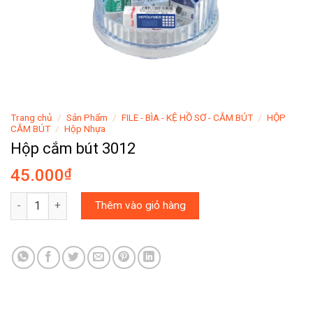
Trang chủ
/
Sản Phẩm
/
FILE - BÌA - KỆ HỒ SƠ - CẮM BÚT
/
HỘP
CẮM BÚT
/
Hộp Nhựa
Hộp cắm bút 3012
45.000
₫
Hộp cắm bút 3012 số lượng
Thêm vào giỏ hàng