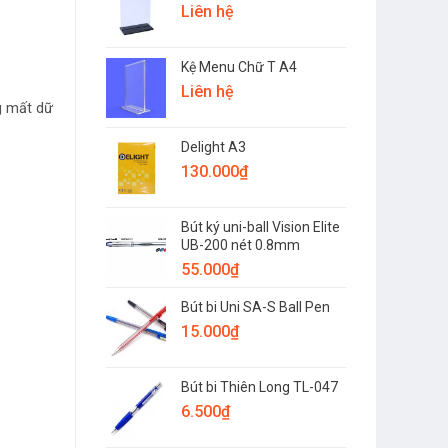
Liên hệ
Kệ Menu Chữ T A4
Liên hệ
g mất dữ
Delight A3
130.000
₫
Bút ký uni-ball Vision Elite
UB-200 nét 0.8mm
55.000
₫
Bút bi Uni SA-S Ball Pen
15.000
₫
Bút bi Thiên Long TL-047
6.500
₫