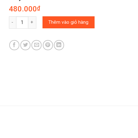
480.000
₫
Máy tính Casio JF-120FM số lượng
Thêm vào giỏ hàng