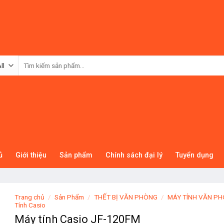
Tìm
kiếm:
ủ
Giới thiệu
Sản phẩm
Chính sách đại lý
Tuyển dụng
Trang chủ
/
Sản Phẩm
/
THẾT BỊ VĂN PHÒNG
/
MÁY TÍNH VĂN P
Tính Casio
Máy tính Casio JF-120FM