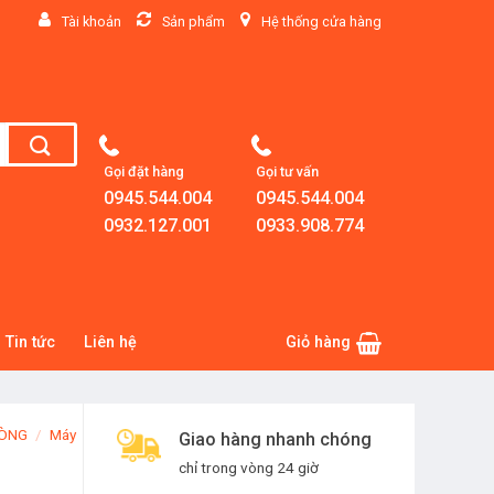
Tài khoản
Sản phẩm
Hệ thống cửa hàng
Gọi đặt hàng
Gọi tư vấn
0945.544.004
0945.544.004
0932.127.001
0933.908.774
Tin tức
Liên hệ
Giỏ hàng
HÒNG
/
Máy
Giao hàng nhanh chóng
chỉ trong vòng 24 giờ