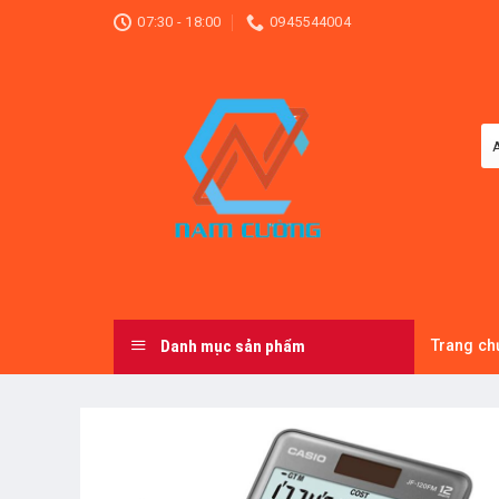
Skip
07:30 - 18:00
0945544004
to
content
Danh mục sản phẩm
Trang ch