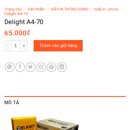
Trang chủ
/
Sản Phẩm
/
GIẤY IN THÔNG DỤNG
/
Giấy in - photo
/
Delight A4-70
Delight A4-70
65.000
₫
Delight A4-70 số lượng
Thêm vào giỏ hàng
MÔ TẢ