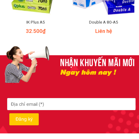
IK Plus A5
Double A 80-A5
32.500
₫
Liên hệ