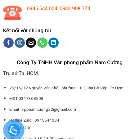
0945.544.004 0933.908.774
Kết nối với chúng tôi
Công Ty TNHH Văn phòng phẩm Nam Cường
Trụ sở Tp. HCM
29/16/12 Nguyễn Văn Khối, phường 11, Quận Gò Vấp. Tp.Hcm
MST 0317368508
Email : vppnamcuong22@gmail.com
Hotline Zalo : 0945544004
0932127001
Giờ mở hàng: 7:30-18:00 hàng ngày