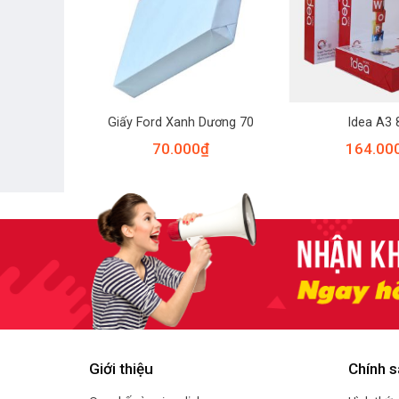
iệt Grand
Giấy Ford Xanh Dương 70
Idea A3 
0
₫
70.000
₫
164.00
Giới thiệu
Chính s