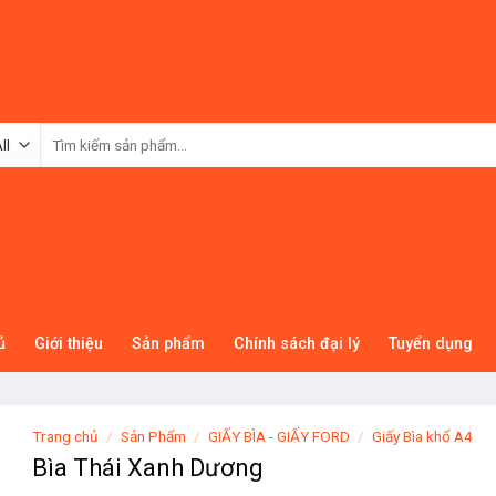
Tìm
kiếm:
ủ
Giới thiệu
Sản phẩm
Chính sách đại lý
Tuyển dụng
Trang chủ
/
Sản Phẩm
/
GIẤY BÌA - GIẤY FORD
/
Giấy Bìa khổ A4
Bìa Thái Xanh Dương