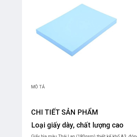
MÔ TẢ
CHI TIẾT SẢN PHẨM
Loại giấy dày, chất lượng cao
Giấy bìa màu Thái Lan (180gsm) thiết kế khổ A3, đóng