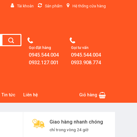
Tài khoản
Sản phẩm
Hệ thống cửa hàng
Gọi đặt hàng
Gọi tư vấn
0945.544.004
0945.544.004
0932.127.001
0933.908.774
Tin tức
Liên hệ
Giỏ hàng
Giao hàng nhanh chóng
chỉ trong vòng 24 giờ