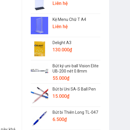
Liên hệ
Kệ Menu Chữ T A4
Liên hệ
Delight A3
130.000
₫
Bút ký uni-ball Vision Elite
UB-200 nét 0.8mm
55.000
₫
Bút bi Uni SA-S Ball Pen
15.000
₫
Bút bi Thiên Long TL-047
6.500
₫
y này khá