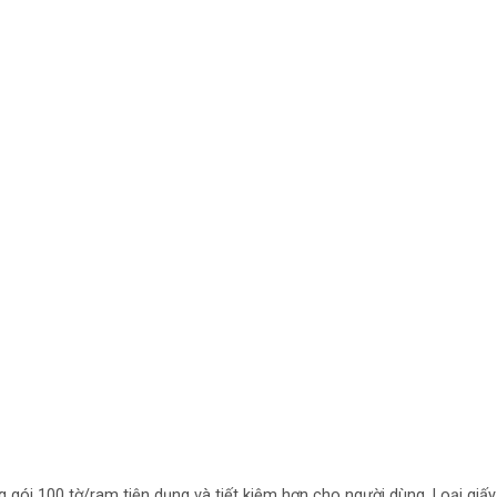
 gói 100 tờ/ram tiện dụng và tiết kiệm hơn cho người dùng. Loại giấ