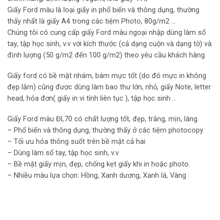
Giấy Ford màu là loại giấy in phổ biến và thông dụng, thường
thấy nhất là giấy A4 trong các tiệm Photo, 80g/m2 …
Chúng tôi có cung cấp giấy Ford màu ngoại nhập dùng làm sổ
tay, tập học sinh, v.v với kích thước (cả dạng cuộn và dạng tờ) và
định lượng (50 g/m2 đến 100 g/m2) theo yêu cầu khách hàng.
Giấy ford có bề mặt nhám, bám mực tốt (do đó mực in không
đẹp lắm) cũng được dùng làm bao thư lớn, nhỏ, giấy Note, letter
head, hóa đơn( giấy in vi tính liên tục ), tập học sinh …
Giấy Ford màu ĐL70 có chất lượng tốt, đẹp, trắng, mịn, láng.
– Phổ biến và thông dụng, thường thấy ở các tiệm photocopy
– Tối ưu hóa thông suốt trên bề mặt cả hai
– Dùng làm sổ tay, tập học sinh, v.v
– Bề mặt giấy mịn, đẹp, chống kẹt giấy khi in hoặc photo.
– Nhiều màu lựa chọn: Hồng, Xanh dương, Xanh lá, Vàng