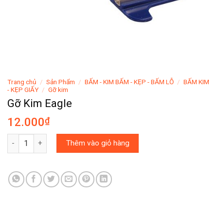
Trang chủ
/
Sản Phẩm
/
BẤM - KIM BẤM - KẸP - BẤM LỖ
/
BẤM KIM
- KẸP GIẤY
/
Gỡ kim
Gỡ Kim Eagle
12.000
₫
Gỡ Kim Eagle số lượng
Thêm vào giỏ hàng