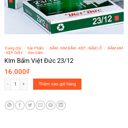
Trang chủ
/
Sản Phẩm
/
BẤM - KIM BẤM - KẸP - BẤM LỖ
/
BẤM KIM
- KẸP GIẤY
/
Kim bấm
KIm Bấm Việt Đức 23/12
16.000
₫
KIm Bấm Việt Đức 23/12 số lượng
Thêm vào giỏ hàng