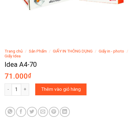
Trang chủ
/
Sản Phẩm
/
GIẤY IN THÔNG DỤNG
/
Giấy in - photo
/
Giấy Idea
Idea A4-70
71.000
₫
Idea A4-70 số lượng
Thêm vào giỏ hàng