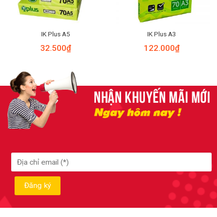
IK Plus A5
IK Plus A3
32.500
₫
122.000
₫