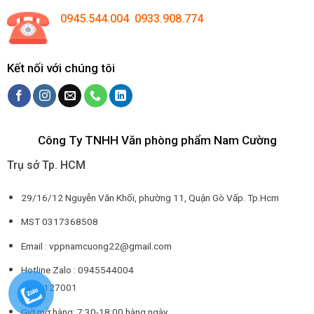
0945.544.004 0933.908.774
Kết nối với chúng tôi
Công Ty TNHH Văn phòng phẩm Nam Cường
Trụ sở Tp. HCM
29/16/12 Nguyễn Văn Khối, phường 11, Quận Gò Vấp. Tp.Hcm
MST 0317368508
Email : vppnamcuong22@gmail.com
Hotline Zalo : 0945544004
0932127001
Giờ mở hàng: 7:30-18:00 hàng ngày