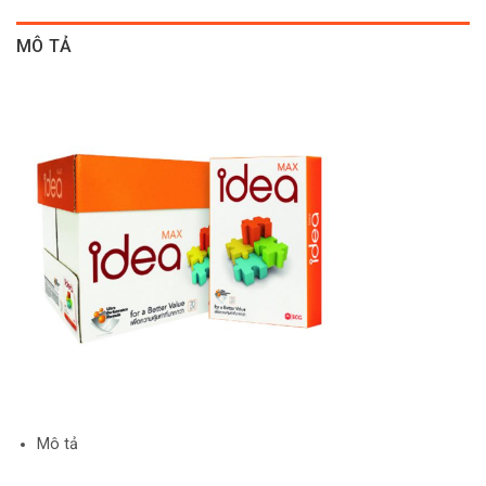
MÔ TẢ
Mô tả