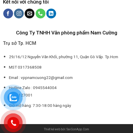
Kết nối với chúng tôi
Công Ty TNHH Văn phòng phẩm Nam Cường
Trụ sở Tp. HCM
29/16/12 Nguyễn Văn Khối, phường 11, Quận Gò Vấp. Tp.Hcm
MST 0317368508
Email : vppnamcuong22@gmail.com
Hotline Zalo : 0945544004
0932127001
Giờ mở hàng: 7:30-18:00 hàng ngày
Thiết kế web bởi: SaiGonApp.Com