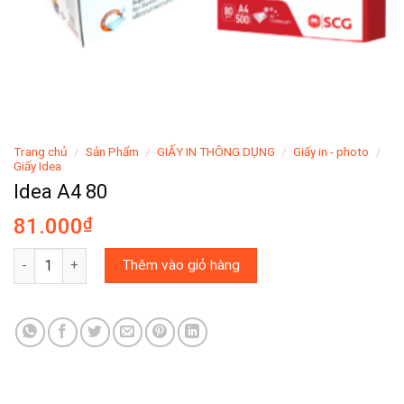
Trang chủ
/
Sản Phẩm
/
GIẤY IN THÔNG DỤNG
/
Giấy in - photo
/
Giấy Idea
Idea A4 80
81.000
₫
Idea A4 80 số lượng
Thêm vào giỏ hàng