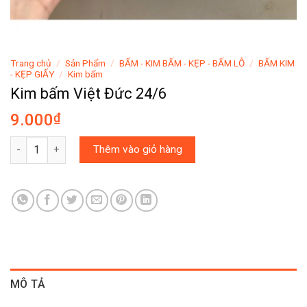
Trang chủ
/
Sản Phẩm
/
BẤM - KIM BẤM - KẸP - BẤM LỖ
/
BẤM KIM
- KẸP GIẤY
/
Kim bấm
Kim bấm Việt Đức 24/6
9.000
₫
Kim bấm Việt Đức 24/6 số lượng
Thêm vào giỏ hàng
MÔ TẢ