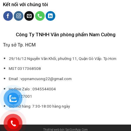
Kết nối với chúng tôi
Công Ty TNHH Văn phòng phẩm Nam Cường
Trụ sở Tp. HCM
29/16/12 Nguyễn Văn Khối, phường 11, Quận Gò Vấp. Tp.Hcm
MST 0317368508
Email : vppnamcuong22@gmail.com
Hotline Zalo : 0945544004
0932127001
Giờ mở hàng: 7:30-18:00 hàng ngày
Thiết kế web bởi: SaiGonApp.Com